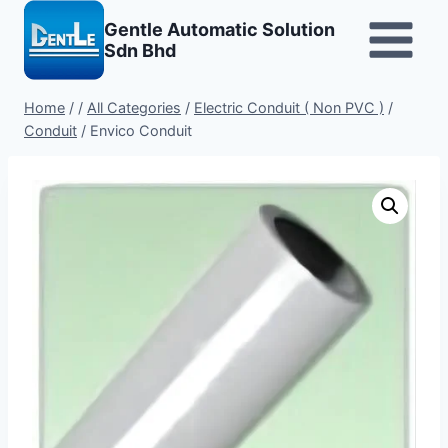
Skip
Gentle Automatic Solution
to
Sdn Bhd
content
Home
/
/
All Categories
/
Electric Conduit ( Non PVC )
/
Conduit
/
Envico Conduit